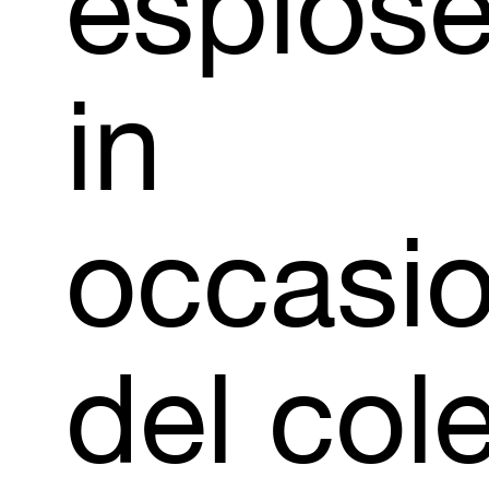
esplos
in
occasi
del
col