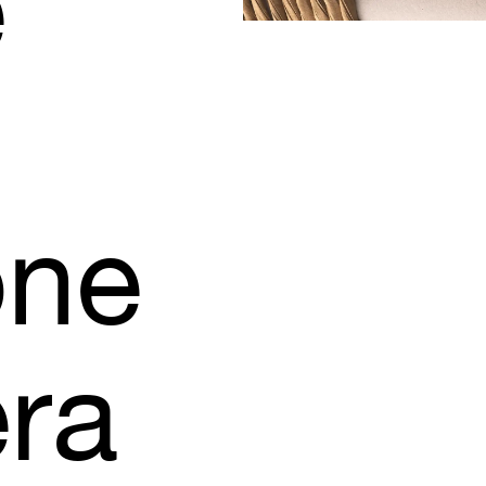
e
one
era