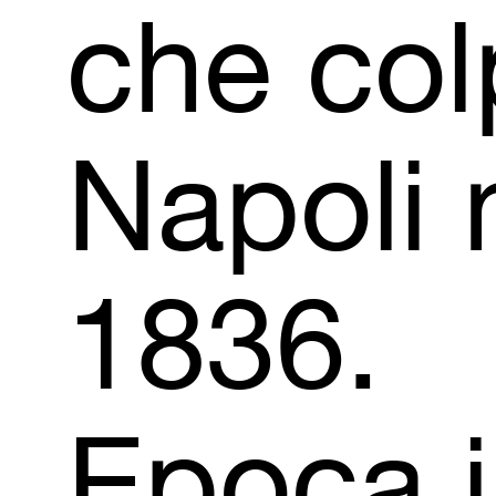
che
colp
Napoli
1836.
Epoca