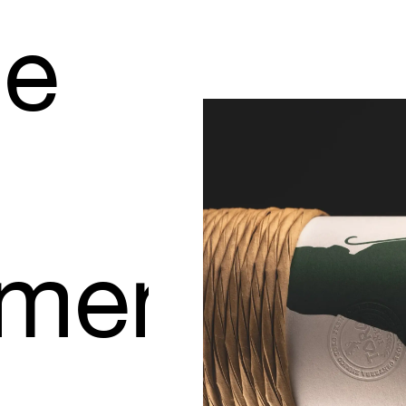
ue
mentose