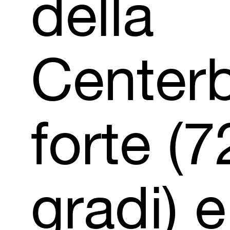
della
Center
forte
(7
gradi)
e