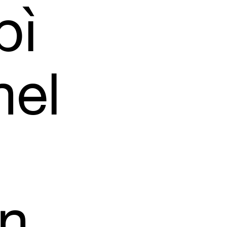
ì
nel
in