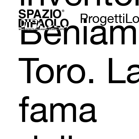
Beniam
Progetti
Lo
Toro.
L
fama