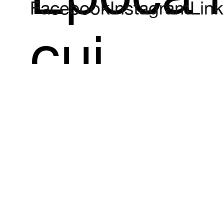
Facebook
Instagram
Link
cui
veniva
prescrit