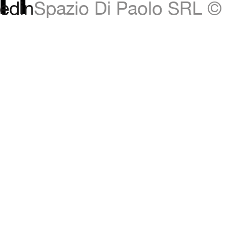
edin
Spazio Di Paolo SRL © 
to