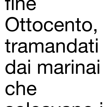
fine
Ottocento,
tramandati
dai marinai
che